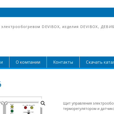
 электрообогревом DEVIBOX, изделия DEVIBOX, ДЕВИ
ии
О компании
Контакты
Скачать ката
6
Щит управления электрообог
терморегулятором и датчик