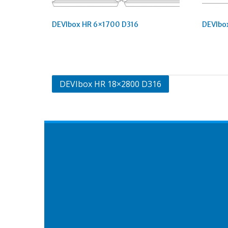
DEVIbox HR 6×1700 D316
DEVIbo
Навигация
DEVIbox HR 18×2800 D316
по
записям