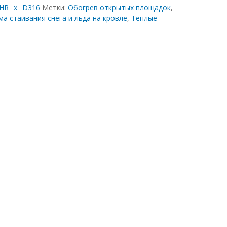
HR _x_ D316
Метки:
Обогрев открытых площадок
,
ма стаивания снега и льда на кровле
,
Теплые