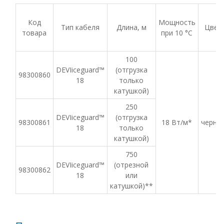
Код
Мощность
Тип кабеля
Длина, м
Цвет
товара
при 10 °C
100
DEVIiceguard™
(отгрузка
98300860
18
только
катушкой)
250
DEVIiceguard™
(отгрузка
98300861
18 Вт/м*
черны
18
только
катушкой)
750
DEVIiceguard™
(отрезной
98300862
18
или
катушкой)**